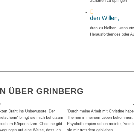
Schatten zu springen
den Willen,
dran zu bleiben, wenn e
Herausforderndes oder A
EN ÜBER GRINBERG
kten Draht ins Unbewusste: Der
“Durch meine Arbeit mit Christine hab
metscherin“ bringt sie mich behutsam
Themen in meinem Leben bekommen, d
noch im Körper sitzen. Christine gibt
Psychotherapien schon meinte, “verst
Bewegungen auf eine Weise, dass ich
sie mir trotzdem geblieben.