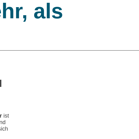
r, als
N
r
ist
ind
ich