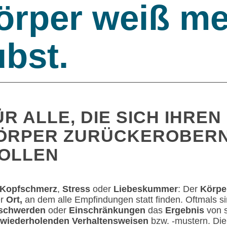
örper weiß meh
ubst.
ÜR ALLE, DIE SICH IHREN
ÖRPER ZURÜCKEROBER
OLLEN
Kopfschmerz
,
Stress
oder
Liebeskummer
: Der
Körpe
er
Ort,
an dem alle Empfindungen statt finden. Oftmals s
schwerden
oder
Einschränkungen
das
Ergebnis
von s
wiederholenden Verhaltensweisen
bzw. -mustern. Die