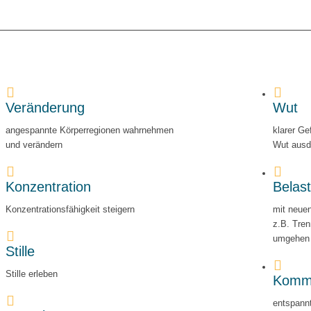
Veränderung
Wut
angespannte Körperregionen wahrnehmen
klarer Ge
und verändern
Wut ausd
Konzentration
Belas
Konzentrationsfähigkeit steigern
mit neuen
z.B. Tre
umgehen
Stille
Stille erleben
Kommu
entspann