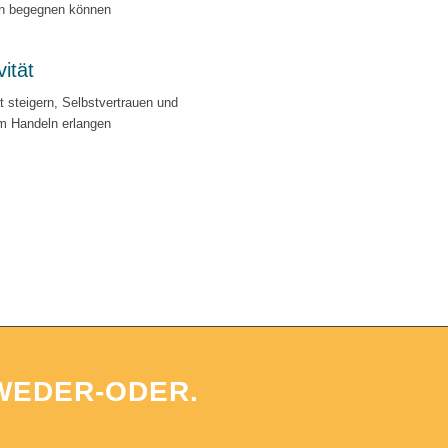
n begegnen können
vität
ät steigern, Selbstvertrauen und
im Handeln erlangen
WEDER-ODER.