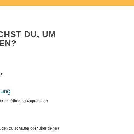
CHST DU, UM
EN?
en
tung
nte im Alltag auszuprobieren
gen zu schauen oder über deinen