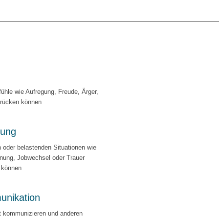
fühle wie Aufregung, Freude, Ärger,
rücken können
tung
 oder belastenden Situationen wie
nnung, Jobwechsel oder Trauer
 können
nikation
t kommunizieren und anderen