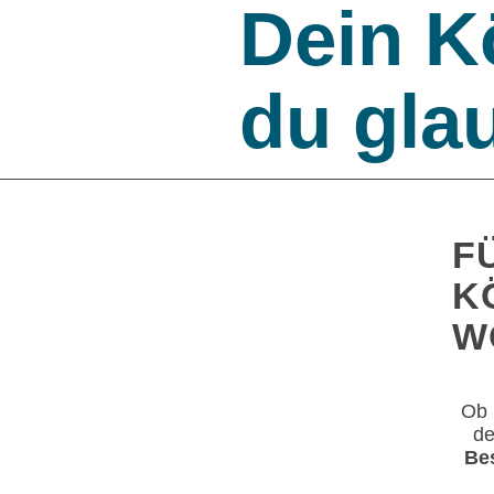
Dein K
du gla
F
K
W
Ob
d
Be